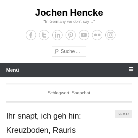
Zum
Jochen Hencke
Inhalt
wechseln
"In Germany we don't say…"
Suche
Menü
Schlagwort:
Snapchat
Ihr snapt, ich geh hin:
VIDEO
Kreuzboden, Rauris