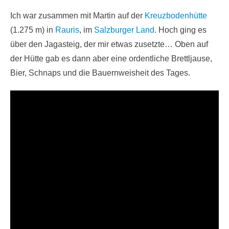
Ich war zusammen mit Martin auf der
Kreuzbodenhütte
(1.275 m) in
Rauris
, im
Salzburger Land
. Hoch ging es
über den Jagasteig, der mir etwas zusetzte… Oben auf
der Hütte gab es dann aber eine ordentliche Brettljause,
Bier, Schnaps und die Bauernweisheit des Tages.