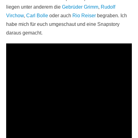
liegen unter anderem die
Gebrüder Grimm
,
Rudolf
Virchow
,
Carl Bolle
oder auch
Rio Reiser
begraben. Ich
habe mich für euch umgeschaut und eine Snapstory
daraus gemacht.