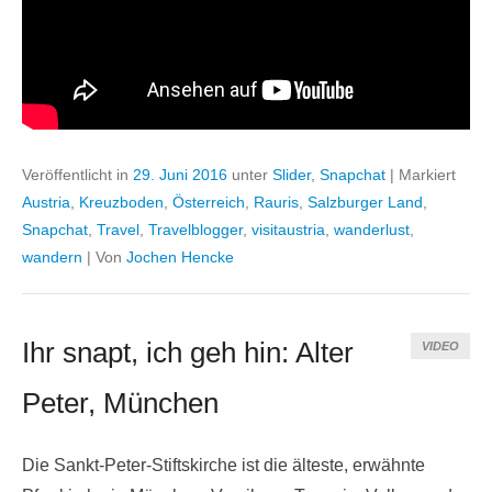
Veröffentlicht in
29. Juni 2016
unter
Slider
,
Snapchat
|
Markiert
Austria
,
Kreuzboden
,
Österreich
,
Rauris
,
Salzburger Land
,
Snapchat
,
Travel
,
Travelblogger
,
visitaustria
,
wanderlust
,
wandern
|
Von
Jochen Hencke
Ihr snapt, ich geh hin: Alter
VIDEO
Peter, München
Die Sankt-Peter-Stiftskirche ist die älteste, erwähnte