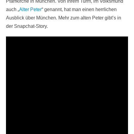
Pfarrkirche in München. Von ihrem Turm, im Volksmund
auch „
Alter Peter
“ genannt, hat man einen herrlichen
Ausblick über München. Mehr zum alten Peter gibt’s in
der Snapchat-Story.