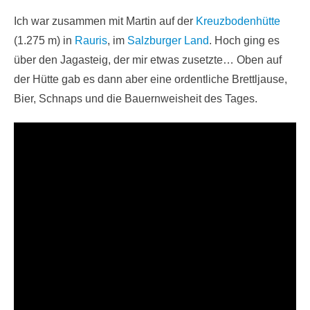
Ich war zusammen mit Martin auf der
Kreuzbodenhütte
(1.275 m) in
Rauris
, im
Salzburger Land
. Hoch ging es
über den Jagasteig, der mir etwas zusetzte… Oben auf
der Hütte gab es dann aber eine ordentliche Brettljause,
Bier, Schnaps und die Bauernweisheit des Tages.