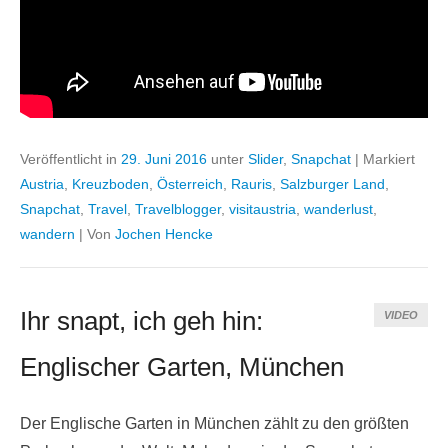
Veröffentlicht in
29. Juni 2016
unter
Slider
,
Snapchat
|
Markiert
Austria
,
Kreuzboden
,
Österreich
,
Rauris
,
Salzburger Land
,
Snapchat
,
Travel
,
Travelblogger
,
visitaustria
,
wanderlust
,
wandern
|
Von
Jochen Hencke
Ihr snapt, ich geh hin:
VIDEO
Englischer Garten, München
Der Englische Garten in München zählt zu den größten