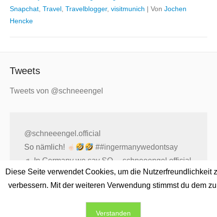
Snapchat
,
Travel
,
Travelblogger
,
visitmunich
|
Von
Jochen
Hencke
Tweets
Tweets von @schneeengel
@schneeengel.official
So nämlich!
##ingermanywedontsay
♬ In Germany we say SO ... schneeengel.official
Diese Seite verwendet Cookies, um die Nutzerfreundlichkeit 
- Jochen Hencke
verbessern. Mit der weiteren Verwendung stimmst du dem zu
Verstanden