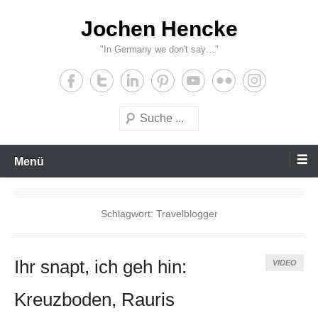
Zum
Jochen Hencke
Inhalt
wechseln
"In Germany we don't say…"
Suche
Menü
Schlagwort:
Travelblogger
Ihr snapt, ich geh hin:
VIDEO
Kreuzboden, Rauris