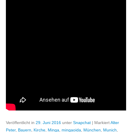
Veröffentlicht in
29. Juni 2016
unter
Snapchat
|
Markiert
Alter
Peter
,
Bayern
,
Kirche
,
Minga
,
mingaoida
,
München
,
Munich
,