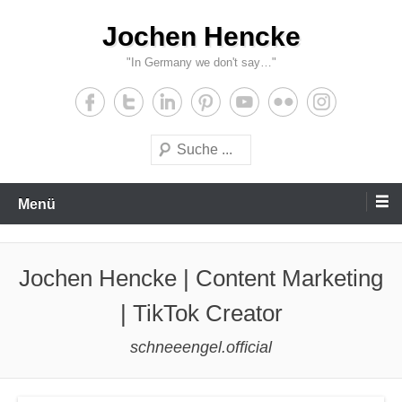
Zum
Jochen Hencke
Inhalt
wechseln
"In Germany we don't say…"
Suche
Menü
Jochen Hencke | Content Marketing
| TikTok Creator
schneeengel.official